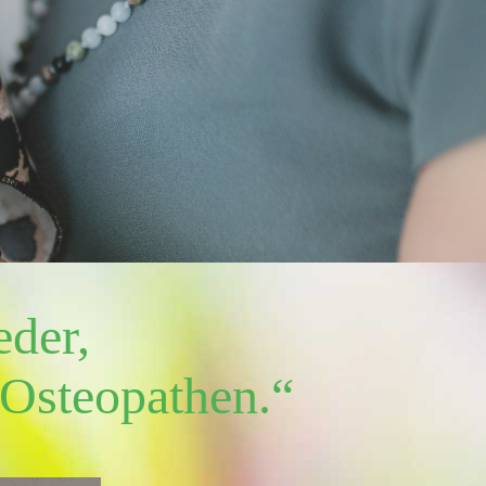
eder,
 Osteopathen.“